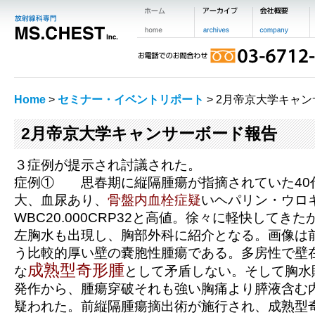
Home
>
セミナー・イベントリポート
> 2月帝京大学キャ
2月帝京大学キャンサーボード報告
３症例が提示され討議された。
症例① 思春期に縦隔腫瘍が指摘されていた40
大、血尿あり、
骨盤内血栓症疑
いヘパリン・ウロ
WBC20.000CRP32と高値。徐々に軽快してき
左胸水も出現し、胸部外科に紹介となる。画像は
う比較的厚い壁の嚢胞性腫瘍である。多房性で壁
成熟型奇形腫
な
として矛盾しない。そして胸水
発作から、腫瘍穿破それも強い胸痛より膵液含む
疑われた。前縦隔腫瘍摘出術が施行され、成熟型