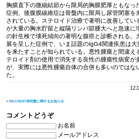
胸膜直下の微細結節から限局的胸膜肥厚ともなっ
症例。後腹膜線維症は骨盤内に限局し尿管閉塞を
されている。ステロイド治療で著明に改善してい
が大量の胸水貯留と縦隔リンパ節腫大へと急速に
の針生検で壊死傾向の著明な腺癌と診断される。
展を呈した症例で、いま話題のIgG4関連疾患は
を来たすことが知られている。悪性腫瘍と間違え
テロイド剤の使用で消失する良性の腫瘍性病変が
が、実際には悪性腫瘍自体の合併も多いのではな
た。
12
<
MS.CHEST神田塾に関するお知らせ
コメントどうぞ
お名前
メールアドレス