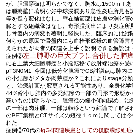
が、腫瘍穿破は明らかでなく、胸水は1500ｍｌ
は腫瘍壁に著明な好中球浸潤あり急性炎症所見も
等を疑う変化はなし。壁在結節部は皮膚や消化管
臓とする組織像はなし。奇形腫摘出により炎症所
し骨盤内の病変も著明に軽快した。臨床的には縦
何らかの原因で骨盤内にも血栓形成様の血管障害
えられたが両者の関連を上手く説明できる解説は
左上肺野の巨大ブラに合併した肺
症例②
に右上葉大細胞肺癌と小脳転移で放射線治療を受
pT3N0M1 今回は低分化腺癌でCB討議点は肺内
の小結節がメタか肉芽腫か？これによりstage分
と、治療計画がj変更される可能性あり。全身化学
44％縮小し肺内の多発結節の一部の円形で形態か
高いものは明らかに、腫瘍径の縮小傾向認め、治
の一部は肉芽腫、一部は転移という結論で了解され
のPET集積とCTサイズの短径１ｃｍに関しては
れた。
症例③70代の
IgG4関連疾患としての後腹膜線維症