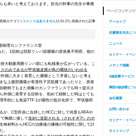
らも幸いと考えております。担当の幹事の先生や事務
投稿カテゴリ |
コメントはありません
11.01.27に投稿された記事
アーカイブ
佐藤雅史先生につ
ニュース
5階病理カンファランス室
れた。1症例は頚部リンパ節腫瘤の原発巣不明癌、他の
セミナー・イベン
傍大動脈周囲リンパ節にも転移巣が広がっている。こ
メディア掲載
イスのみであるが甲状腺皮膜が鳥の嘴状のいわゆる
で外側に大きく発育した腫瘍として矛盾しないと考え
X線診断サービス
きな上腹部腫瘍が有茎性子宮筋腫であったりと、原発
胸部X線診断につ
自験例でもまた画像のカンファランスでも時々提示さ
ら外側に発育する症例を、初めて経験した時はとても
会社概要
学的にも免染TTF-1が陽性の低分化癌で、甲状腺癌
お問い合わせ
が、C型肝炎に合併したHCCに対して何度もRFAや
Tで胸膜に接して
良好に造影される（されすぎ?!）のポ
セミナー・イベン
生検材料からHCCの治療後の播種の可能性に関して討
た。
サイトマップ