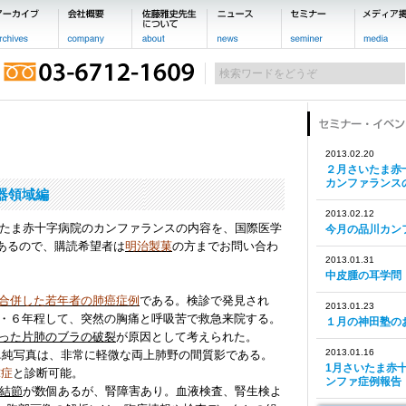
2013.02.20
２月さいたま赤
カンファランス
吸器領域編
2013.02.12
いたま赤十字病院のカンファランスの内容を、国際医学
今月の品川カン
であるので、購読希望者は
明治製菓
の方までお問い合わ
2013.01.31
中皮腫の耳学問
合併した若年者の肺癌症例
である。検診で発見され
2013.01.23
・６年程して、突然の胸痛と呼吸苦で救急来院する。
１月の神田塾の
った片肺のブラの破裂
が原因として考えられた。
2013.01.16
 単純写真は、非常に軽微な両上肺野の間質影である。
1月さいたま赤
球症
と診断可能。
ンファ症例報告
結節
が数個あるが、腎障害あり。血液検査、腎生検よ