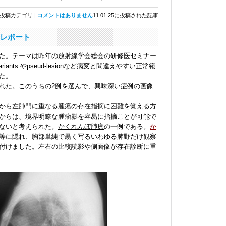
投稿カテゴリ |
コメントはありません
11.01.25に投稿された記事
・レポート
た。テーマは昨年の放射線学会総会の研修医セミナー
riants やpseud‐lesionなど病変と間違えやすい正常範
た。
れた。このうちの2例を選んで、興味深い症例の画像
から左肺門に重なる腫瘍の存在指摘に困難を覚える方
からは、境界明瞭な腫瘤影を容易に指摘ことが可能で
ないと考えられた。
かくれんぼ肺癌
の一例である
。
か
等に隠れ、胸部単純で黒く写るいわゆる肺野だけ観察
付けました。左右の比較読影や側面像が存在診断に重