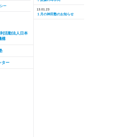
シー
13.01.23
１月の神田塾のお知らせ
営利活動法人日本
機構
塾
ンター