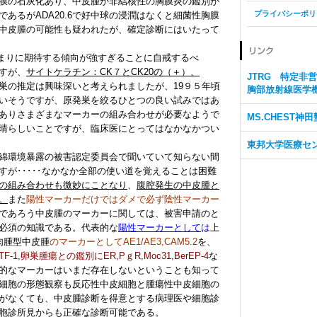
膜の石灰化あり、中皮腫か非結核性の胸膜炎の鑑別が
プライバシーポリ
あるがADA20.6で好中球の浸潤はなくと細菌性胸膜
中皮腫の可能性も疑われたが、確定診断にはいたって
医があまりに期待する傾向が強すぎることに自戒するべ
すが、
サイトケラチン：CK７とCK20の（＋）、
JTRG 特定非
巣の推定は興味深いと考えられましたが、19９５年頃
胸部放射線医学
いそうですが、原発巣を絞るひとつの良い試みではあ
ありさまざまなマーカーの組み合わせが必要なようで
MS.CHEST神田
晴らしいことですが、臨床医にとってはなかなかつい
東邦大学医療セ
綿環境暴露の被害認定委員会で聞いていて知らない間
が･････なかなか全部の使い道を覚えることは困難
の組み合わせも微妙にことなり
、
腹腔発生の中皮腫と
。
また
陽性マーカーだけではダメで必ず陰性マーカー
であろう中皮腫のマーカーに関しては、被害申請のと
必須の知識である。代表的な
陽性マーカーとして
は
上
肉腫型中皮腫
のマーカーとしてAE1/AE3,CAM5.2
を、
TTF-1,卵巣腫瘍との鑑別にER,PｇR,Moc31,BerEP-4
な
的なマーカーはいまだ存在しないということも知って
細胞の形態観察も反応性中皮細胞と腫瘍性中皮細胞の
がなくても、中皮腫診断を得意とする病理医や細胞診
胞診所見からも正確な診断可能である。