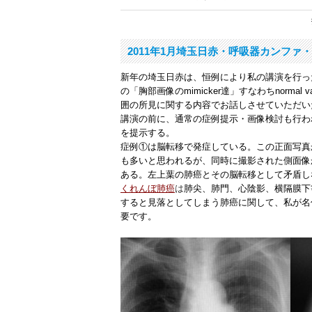
2011年1月埼玉日赤・呼吸器カンファ
新年の埼玉日赤は、恒例により私の講演を行っ
の「胸部画像のmimicker達」すなわちnormal va
囲の所見に関する内容でお話しさせていただい
講演の前に、通常の症例提示・画像検討も行わ
を提示する。
症例①
は脳転移で発症している。この正面写真
も多いと思われるが、同時に撮影された側面像
ある。左上葉の肺癌とその脳転移として矛盾し
くれんぼ肺癌
は
肺尖、肺門、心陰影、横隔膜下
すると見落としてしまう肺癌に関して、私が名
要です。