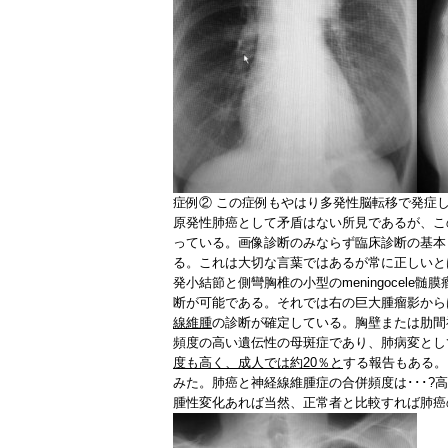
症例②
この症例もやはり多発性脳転移で発症
原発性肺癌として矛盾はない所見であるが、こ
っている。画像診断のみならず臨床診断の基本
る。これは大切な言葉ではあるが常に正しいと
発小結節と側彎胸椎の小型のmeningocele髄
断が可能である。それでは右の巨大腫瘤影から
線維腫
の診断が確定している。胸壁または肋間
頻度の高い遺伝性の母斑症であり、肺病変とし
度も高く、成人では約20％と
する報告もある。
みた。肺癌と神経線維腫症の合併頻度は･･･?
腫性変化あれば当然、正常者と比較すれば肺癌