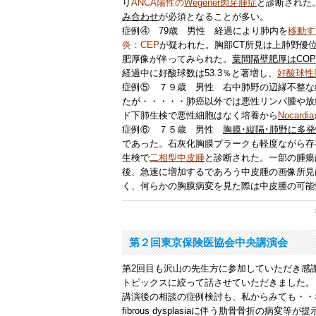
り
ANCA陽性の
Wegener肉芽腫症
と診断された
み合わせ
が必須となることが多い。
症例④ 79歳 男性 経過により肺内を
移動す
炎：CEP
が疑われた。胸部CT所見は上肺野優
肥厚像が伴ってみられた。
葉間隔壁肥厚はCO
経過中に好酸球数は53.3％と著増し、
好酸球性
症例⑤ ７９歳 男性 右中肺野の辺縁不整な
たが・・・・・肺癌以外では悪性リンパ腫や放
ド下肺生検で悪性細胞はなく培養から
Nocardia
症例⑥ ７５歳 男性
胸膜･縦隔･肺野に多
であった。石灰化胸膜プラークも軽度ながら存
生検で
二相型中皮腫
と診断された。一部の腫瘍
後、急速に増加するであろう中皮腫の画像所見
く、何らかの胸膜病変を見た際は中皮腫の可能
第２回東京保険医協会中央講演会
第2回目も沢山の先生方に参加していただき感
トピックスに絞って話させていただきました。
講演後の相談の症例検討も、私からみても・・
fibrous dysplasiaに伴う肋骨骨折の