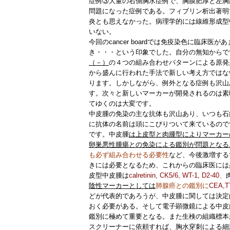
症例③
大量の右側胸水症例で、胸膜肥厚と左胸
問題になった症例である。フィブリン析出著明で
炎とも思えなかった。病理学的には線維形成型
いない。
今回のcancer boardでは免疫染色に臨床
き・・・という印象でした。自分の無知からで
（－）
の４つの組み合わせパターンによる原発
から盛んに行われた手法で新しい考え方ではな
ります。しかしながら、例外となる症例も沢山
す。次々と新しいマーカーが開発されるのは素
てゆくのは大変です。
中皮腫の免染の主な抗体
も沢山あり、いつも石
に抗体の名前は頭にこびりついて来ているのです
です。中皮腫
は上皮型と肉腫型によりマーカー
卵巣悪性腫瘍との免染による鑑別が問題となる
も必ず組み合わせる必要性
など、今後激増する
きには必要となるため、これからの臨床医には
皮型中皮腫は
calretinin, CK5/6, WT-1, D2-40
、
陰性マーカーとしては
肺腺癌との鑑別に
CEA,
どが代表的であろうが、中皮腫に関しては決定
おく必要がある。そして電子顕微鏡による中皮
鑑別に極めて重要となる。また生検の組織標本
スクリーナーに依頼すれば、胸水穿刺による細