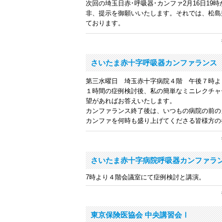
次回の
埼玉日赤･呼吸器･カンファ2月16日19時
非、提示を御願いいたします。それでは、松島
ております。
さいたま赤十字呼吸器カンファランス
第三水曜日 埼玉赤十字病院４階 午後７時よ
１時間の症例検討後、私の簡単なミニレクチャ
望があればお答えいたします。
カンファランス終了後は、いつもの病院の前の
カンファを何時も盛り上げてくださる皆様方の
さいたま赤十字病院呼吸器カンファラ
7時より４階会議室にて症例検討と講演。
東京保険医協会 中央講習会Ⅰ