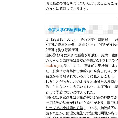
演と勉強の機会を与えていただけましたらこち
の方々に感謝しております。
帝京大学CB症例報告
１月25日18：00より 帝京大学付属病院 
3症例の臨床と画像、病理を中心に討議が行わ
2症例は胸水貯留症例。
症例①
頚部に大きな腫瘤を形成し、縦隔、腹部
の大きな頚部腫瘤は最初の他院のC
Tで１スラ
beak sign
を呈しており、画像的に甲状腺由来
た。肝臓癌が有茎性で腹腔内に発育したり、大
臓器から分離されているように見えることは、
れることがある。このような原発臓器の皮膜か
信じられないという思いをした。本症例は、病理
として矛盾はないと考えられた。
症例②
は胸部画像は大量の胸水貯留の症例である
肝切除等の治療が行われた既往があり、胸部C
リープ状の小結節が多発
している。胸腔鏡下の
議されたが、病理の免染での証明に問題が残っ