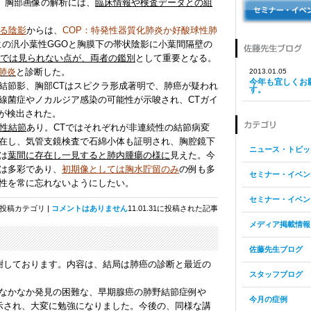
。胸部画像の解析には、
臨床情報や検査データとの組
る陰影
からは、
COP：特発性器質化肺炎か好酸球性肺
位の汎小葉性GGOと胸膜下の帯状陰影に小葉間隔壁の
Pでは見られない点が、両者の鑑別
として重要となる。
肺炎
と診断した。
2013.01.05
今年も宜しくお
結節影、胸部CTはスピクラ形成著明で、肺癌が疑われ
す。
線菌症やノカルジア感染の可能性が示唆され、CTガイ
が検出された。
発性結節
あり。CTではそれぞれが非連続性の結節病変
在し、気管支鏡検査で石綿小体も証明され、胸腔鏡下
ニュース・トピッ
は
葉間に存在し一見すると肺内腫瘍の様に
見えた。今
は多彩であり、
初期像としては胸水貯留のみ
の例も多
セミナー・イベン
性を常に忘れないようにしたい。
セミナー・イベン
投稿カテゴリ |
コメントはありません
11.01.31に投稿された記事
メディア掲載情報
佐藤先生ブログ
謝しております。内容は、結局は肺癌の診断と最近の
スタッフブログ
なかなか発見の困難な、早期腺癌の肺野結節症例や
今月の症例
病変等が提示され、大変に勉強になりました。今後の、同様な講