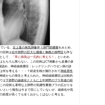
している。
左上葉の無気肺像伴う肺門部腫瘤
をみとめ、
の症例は
右中肺野の巨大な腫瘤と胸椎の側彎症
も伴な
として、
「常に病気は一元的に考えろ！」
といわれ
はもちろん限らない。この症例はCT画像から皮膚の多
膜瘤認め、
神経線維腫症：レックリングハウゼン病
の診
は何を考える・・・？経皮生検が施行されて
神経原性
神経からの発生と考えられた。神経線維腫症は比較的
ては
下肺野の線維化とともに上中肺野のブラ形成の頻
この症例も著明な上肺野の気腫性嚢胞ブラの広がりを
高いという報告は今まで目にしていないが、線維化や気
の頻度が高くても全くおかしくはないと考える。