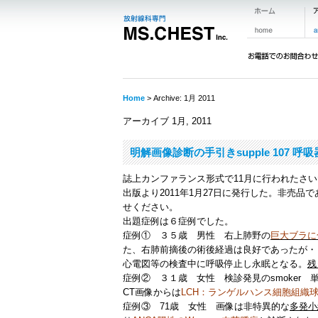
Home
> Archive: 1月 2011
アーカイブ 1月, 2011
明解画像診断の手引きsupple 107 呼
誌上カンファランス形式で11月に行われたさ
出版より2011年1月27日に発行した。非売品
せください。
出題症例は６症例でした。
症例① ３５歳 男性 右上肺野の
巨大ブラに
た、右肺前摘後の術後経過は良好であったが・
心電図等の検査中に呼吸停止し永眠となる。
残
症例② ３１歳 女性 検診発見のsmoker
CT画像からは
LCH：ランゲルハンス細胞組織
症例③ 71歳 女性 画像は非特異的な
多発小