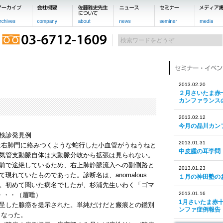
2013.02.20
２月さいたま赤
カンファランス
2013.02.12
今月の品川カン
検診発見例
2013.01.31
は右肺門に絡みつくような蛇行した小血管がうねうねと
中皮腫の耳学問
気管支動脈自体は大動脈分岐から拡張は見られない。
前で途絶しているため、右上肺静脈流入への副側路と
2013.01.23
て現れていたものであった。診断名は、
anomalous
１月の神田塾の
。初めて聞いた病名でしたが、杉浦先生いわく「ゴマ
2013.01.16
・・・（眉唾）
1月さいたま赤
呈した腺癌
を提示された。単純だけだと瘢痕との鑑別
ンファ症例報告
となった。