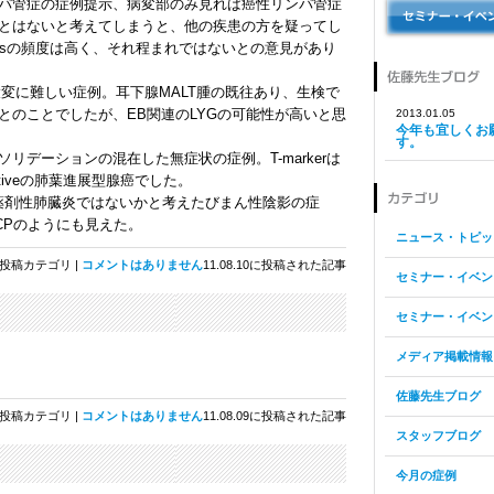
パ管症の症例提示、病変部のみ見れば癌性リンパ管症
とはないと考えてしまうと、他の疾患の方を疑ってし
is
の頻度は高く、それ程まれではないとの意見があり
変に難しい症例。耳下腺MALT腫の既往あり、生検で
とのことでしたが、EB関連のLYGの可能性が高いと思
2013.01.05
今年も宜しくお
す。
デーションの混在した無症状の症例。T-markerは
iveの
肺葉進展型腺癌
でした。
薬剤性肺臓炎
ではないかと考えたびまん性陰影の症
CPのようにも見えた。
ニュース・トピッ
投稿カテゴリ |
コメントはありません
11.08.10に投稿された記事
セミナー・イベン
セミナー・イベン
メディア掲載情報
佐藤先生ブログ
投稿カテゴリ |
コメントはありません
11.08.09に投稿された記事
スタッフブログ
今月の症例