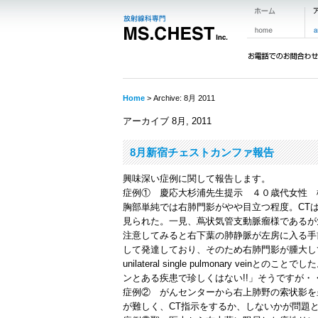
Home
> Archive: 8月 2011
アーカイブ 8月, 2011
8月新宿チェストカンファ報告
興味深い症例に関して報告します。
症例① 慶応大杉浦先生提示 ４０歳代女性 
胸部単純では右肺門影がやや目立つ程度。CT
見られた。一見、蔦状気管支動脈瘤様であるが
注意してみると右下葉の肺静脈が左房に入る手
して発達しており、そのため右肺門影が腫大し
unilateral single pulmonary vein
とのことでした
ンとある疾患で珍しくはない!!」そうですが・
症例② がんセンターから右上肺野の
索状影を
が難しく、CT指示をするか、しないかが問題