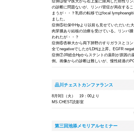
症例③聖マ医大から右上葉に限局した癌性リン
の診断に問題ないが、リンパ管症が局在するこ
まうが・・？乳癌の転移では
focal lymphoangit
ました。
症例⑤社保中Hpより以前も見せていただいた大
肉芽腫あり結核の治療を受けている。リンパ腫
われたが・・？
症例⑥杏林大から両下肺野のすりガラスとコンソリ
全てnegativeでしたがLDHは上昇。EGFR negat
症例⑦JR総合Hpからステントの薬剤が原因の
例。画像からの診断は難しいが、慢性経過のP
品川チェストカンファランス
8月9日（火） 19：00より
MS.CHEST読影室
第三回池添メモリアルセミナー