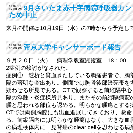
9月さいたま赤十字病院呼吸器カン
11.09.21
07:00.PM
ため中止
来月の開催は10月19日（水）の7時からを予定し
帝京大学キャンサーボード報告
11.09.20
06:00.PM
９月２０日（火） 病理学教室顕鏡室 18：00
2症例の検討がなされた。
症例① 透析と貧血きたしている胸痛患者で、胸
隔の著明な突出あり。側面では胸骨後部透亮帯を
疑わせる所見である。CTで観察すると前縦隔中
隔の浮腫・炎症様所見あり。またその前縦隔病変
腫と思われる部位も認める。明らかな腫瘍とする
CTでは両側胸腔にも出血進展してきており、救
る。前縦隔内には明らかな腫瘍はなく、大きな血
の病理検体内に一見腎癌のclear cellを思わせ