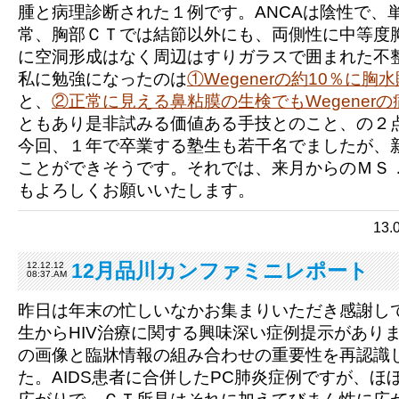
腫と病理診断された１例です。ANCAは陰性で、
常、胸部ＣＴでは結節以外にも、両側性に中等度
に空洞形成はなく周辺はすりガラスで囲まれた不
私に勉強になったのは
①Wegenerの約10％に胸
と、
②
正常に見える鼻粘膜の生検でもWegener
ともあり是非試みる価値ある手技とのこと、の２
今回、１年で卒業する塾生も若干名でましたが、
ことができそうです。それでは、来月からのＭＳ
もよろしくお願いいたします。
13
12月品川カンファミニレポート
12.12.12
08:37.AM
昨日は年末の忙しいなかお集まりいただき感謝し
生からHIV治療に関する興味深い症例提示があり
の画像と臨牀情報の組み合わせの重要性を再認識
た。AIDS患者に合併したPC肺炎症例ですが、ほ