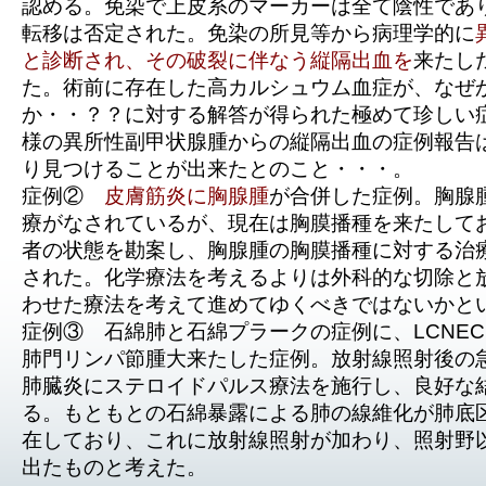
認める。免染で上皮系のマーカーは全て陰性であ
転移は否定された。免染の所見等から病理学的に
と診断され、その破裂に伴なう縦隔出血を
来たし
た。術前に存在した高カルシュウム血症が、なぜ
か・・？？に対する解答が得られた極めて珍しい
様の異所性副甲状腺腫からの縦隔出血の症例報告
り見つけることが出来たとのこと・・・。
症例②
皮膚筋炎に胸腺腫
が合併した症例。胸腺
療がなされているが、現在は胸膜播種を来たして
者の状態を勘案し、胸腺腫の胸膜播種に対する治
された。化学療法を考えるよりは外科的な切除と
わせた療法を考えて進めてゆくべきではないかと
症例③ 石綿肺と石綿プラークの症例に、LCNE
肺門リンパ節腫大来たした症例。放射線照射後の
肺臓炎にステロイドパルス療法を施行し、良好な
る。もともとの石綿暴露による肺の線維化が肺底
在しており、これに放射線照射が加わり、照射野
出たものと考えた。