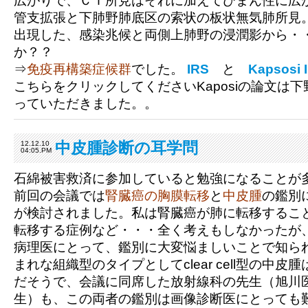
広がりで、ＣＴ所見はそれに加えてびまん性に広
管支拡張と下肺野肺底区の索状の板状無気肺所見。
出現した、感染兆候と両側上肺野の浸潤影から・
か？？
⇒
免疫再構築症候群
でした。
IRS
と
Kapsosi 
こちらをクリックしてくださいKaposiの論文は
っていただきました。。
中皮腫診断の耳学問
12.12.10
04:05.PM
石綿被害救済に参加していると勉強になることが
前回の会議では
腎臓癌の胸膜転移
と
中皮腫
の鑑別
が検討されました。私は腎臓癌が肺に転移するこ
転移する症例など・・・全く考えもしなかったが
病理医にとって、鑑別に大変悩ましいことで知ら
まれな組織型のタイプとしてclear cell型の中
だそうで、会議に同席した放射線科の先生（旭川
生）も、この両者の鑑別は画像診断医にとっても