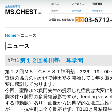
Home
> ニュース
ニュース
第１２回神田塾 耳学問
13.03.27
11:51.AM
第１２回ＭＳ．CＨＥＳＴ神田塾 3/26 19：00
皆様の協力のおかげで神田塾を開始して１年を迎
変に感謝しております。
今回、聖路加の負門先生の提示した症例は大変に
胸水伴う肺野の多発結節影ですが、feeding vessel
する肺動脈）あり、画像からは典型的な敗血症性
が・・・抗生剤に全く反応せず。TBLBと鼻粘膜生検