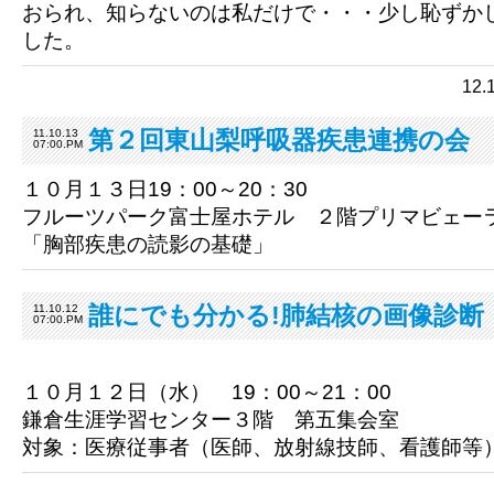
おられ、知らないのは私だけで・・・少し恥ずか
した。
12
第２回東山梨呼吸器疾患連携の会
11.10.13
07:00.PM
１０月１３日19：00～20：30
フルーツパーク富士屋ホテル ２階プリマビェー
「胸部疾患の読影の基礎」
誰にでも分かる!肺結核の画像診断
11.10.12
07:00.PM
１０月１２日（水） 19：00～21：00
鎌倉生涯学習センター３階 第五集会室
対象：医療従事者（医師、放射線技師、看護師等