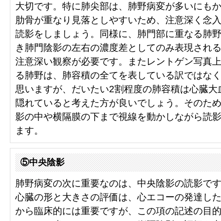
大切です。特に肺尖部は、肺野病変が多いにも
肋骨が重なり見落としやすいため、注意深く念
読影をしましょう。同様に、肺門部に重なる肺
き肺門陰影の左右の濃度差としてのみ表現され
注意深い観察が必要です。またレントゲン写真
る肺野は、肺容積の全てを表している訳ではな
思いますが、だいたい2割程度の肺容積は心臓大
隠れていると考えた方が良いでしょう。そのた
影の中や横隔膜の下まで視線を動かしながら読
ます。
⑤中央陰影
肺野病変の次に重要なのは、中央陰影の読影で
心臓の形と大きさの評価は、心エコーの発達し
から臨床的には重要ですが、この項の記述の目