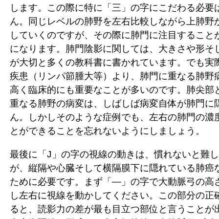
します。この際に特に「三」の字にこだわる必要
ん。同じレベルの肺野を左右比較しながら上肺野
していくのですが、その際に肺門に注目すること
になります。肺門陰影に関しては、大きさや形そ
が大切と多くの教科書に書かれています。でも実
疾患（リンパ節腫大等）より、肺門に重なる肺野
高く臨床的にも重要なことが多いのです。肺尖部
重なる肺野の病変は、しばしば病変自体が肺門に
ん。しかしそのような症例でも、左右の肺門の濃
とができることを忘れないようにしましょう。
最後に「J」の字の視線の動きは、慣れないと難
が、縦隔や心臓そして横隔膜下に隠れている肺癌
ために必要です。まず「―」の字で大動脈弓の高
し左右に視線を動かしてください。この部分の正
ると、読影力の差が最も目立つ部位と言うことが