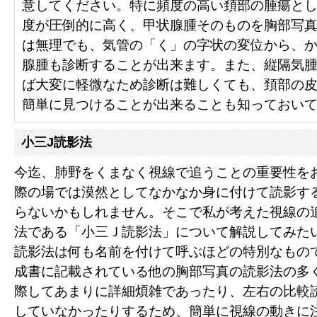
意してください。特に頻度の高い頚部の腫瘍と
度が圧倒的に高く、甲状腺腫そのものを胸部写
は無理でも、気管の「く」の字状の変位から、
腺腫も診断することが出来ます。また、縦隔気
ば大変に軽微なため診断は難しくても、頚部の
簡単に見つけることが出来ることも知っておい
小三J読影法
今迄、肺野をくまなく視線で追うことの重要性を
際の場では漠然としてなかなか身に付けて読影す
らないかもしれません。そこで私が考えた視線の
法である「小三Ｊ読影法」について解説してみた
読影法は何も名前を付けて呼ぶほどの特別なもの
成書に記載されている他の胸部写真の読影法の多
際してあまりに詳細煩雑であったり、左右の比較
していなかったりするため、簡単に視線の動きに