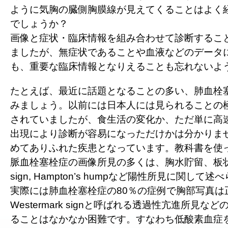
ように気胸の臓側胸膜線が見えてくることはよく
でしょうか？
画像と症状・臨床情報を組み合わせて診断するこ
ましたが、無症状であることや血液などのデータ
も、重要な臨床情報となりえることも忘れないよ
たとえば、最近に話題となることの多い、肺血栓
みましょう。以前には日本人には見られることの
されていましたが、食生活の変化か、ただ単に高
出現により診断が容易になっただけかは分かりま
めてありふれた疾患となっています。教科書を使
脈血栓塞栓症の画像所見の多くは、胸水貯留、板状無
sign, Hampton’s humpなど陽性所見に関し
実際には肺血栓塞栓症の80％の症例で胸部写真は
Westermark signと呼ばれる透過性亢進所見
ることはなかなか困難です。すなわち低酸素血症