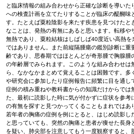
と臨床情報の組み合わせから正確な診断を導いた
への検査計画を立てたりすることが臨床の醍醐味
す。たとえば粟粒陰影を来たす疾患を見つけたと
なことは、発熱の有無にあると思います。転移や
無熱であり、粟粒結核はしばしば40度近い高熱を
ではありません。また前縦隔腫瘍の鑑別診断に重
齢であり、思春期ではほとんどが奇形腫で胸腺腫の
の年齢層でみられます。このような組み合わせは
ら、なかなかまとめて覚えることは困難です。多
や研究会に参加したり症例報告に頻繁に目を通し
症例の積み重ねや教科書からの知識だけからでは
た、最初に読影した時に気が付かずに症状を参考
の有無を探すと見つかってくることもまれではあ
若年者の胸痛の症例を例にとると、はじめ読影し
と思っていても、突然の胸痛と患者が痩せた長身
を疑い、肺尖部を注意してもう一度観察すると、