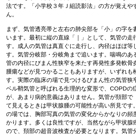
法です。「小学校３年Ｊ組読影法」の方が覚えや
ん。
まず、気管透亮帯と左右の肺尖部を「小」の字を
います。最初に縦の直線「｜」として、気管の走
す。成人の気管は真直ぐに走行し、内径はほぼ等
す。気管分岐部・分岐角まで追います。喘鳴のあ
管の内径にびまん性狭窄を来たす再発性多発軟骨
腫瘍などが見つかることもありますが、いずれも
す。実際の臨床の場で見つけるびまん性の気管狭
ベル鞘気管と呼ばれる生理的な変形で、COPDの
が、あまり病的意義はありません。気管が頚部で
て見えるときは甲状腺腫の可能性が高い所見です
の場では、胸部写真の気管の変化からかなりの頻
かります。多くは良性ですが、当然ながら甲状腺
ので、頚部の超音波検査が必要となります。気管