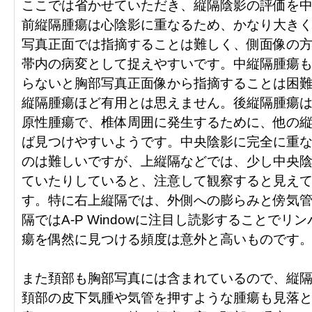
ここでは省かせていただき、縦隔陰影の評価を
前縦隔腫瘍は心陰影に重なるため、かなり大き
写真正面では指摘することは難しく、側面像の
帯内の病変として捉えやすいです。中縦隔腫瘍
らないと胸部写真正面像から指摘することは困
縦隔腫瘍ほど有用とは思えません。後縦隔腫瘍
原性腫瘍で、椎体周囲に発生するために、他の
ば見つけやすいようです。中央陰影に完全に重
のは難しいですが、上縦隔などでは、少し中央
ていたりしていると、注意して観察すると見え
す。特に右上縦隔では、外側への膨らみと傍気
隔ではA-P Windowに注目し読影することでリ
瘍を偶然に見つける頻度は意外と高いものです
また頚部も胸部写真には含まれているので、縦
頚部の皮下気腫や気管を押すような腫瘍も見落