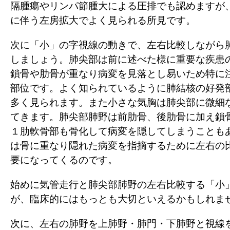
隔腫瘍やリンパ節腫大による圧排でも認めますが
に伴う左房拡大でよく見られる所見です。
次に「小」の字視線の動きで、左右比較しながら
しましょう。肺尖部は前に述べた様に重要な疾患
鎖骨や肋骨が重なり病変を見落とし易いため特に
部位です。よく知られているように肺結核の好発
多く見られます。また小さな気胸は肺尖部に微細
てきます。肺尖部肺野は前肋骨、後肋骨に加え鎖
１肋軟骨部も骨化して病変を隠してしまうことも
は骨に重なり隠れた病変を指摘するために左右の
要になってくるのです。
始めに気管走行と肺尖部肺野の左右比較する「小
が、臨床的にはもっとも大切といえるかもしれま
次に、左右の肺野を上肺野・肺門・下肺野と視線