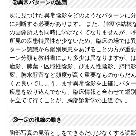
②異常パターンの認識
次に見つけた異常陰影をどのようなパターンに
に判断する必要があります。 また、肺癌や結核
の画像所見も同時に学ばなくてなりませんが、
所見の疾患特異性が少ないため、臨床の場では
ターン認識から鑑別疾患をあげることの方が重
ーン分類も教科書により多少は異なりますが、
瘤影、肺葉・区域性陰影、びまん性陰影、肺門
変、胸水貯留など頻度が高く重要なものからだ
くと良いでしょう。まず異常陰影を正確にパタ
疾患を絞り込んでから、臨床情報と合わせて鑑
を立てて行くことが、胸部診断学の正道です。
③一定の視線の動き
胸部写真の見落としをできるだけ少なくする読