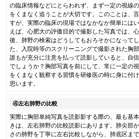
の臨床情報などにとらわれず、まず一定の視線
をくまなく追うことが大切です。このことは、
すが、実際の臨床の現場ではなかなか簡単には
えば、心肥大の評価目的で撮影した写真では、
後、肺野の検索はどうしてもおろそかになって
た、入院時等のスクリーニングで撮影された胸
誰もが充分に注意を払って読影していると、自
でしょうか？胸部写真を前にして、常に一定の
をくまなく観察する習慣を研修医の時に身に付
思います。
④左右肺野の比較
実際に胸部単純写真を読影影する際の、最も基
きは、左右肺野の比較読影にあります。肺尖部
さの肺野を丁寧に左右比較しながら、肺底区ま