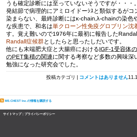
うも確定診断には至っていないそうですが・・・
発結節で病理的にアミロイドーｼｽと類似するがコ
染まらない、最終診断にはκ-chain,λ-chainの
な疾患で、和名は
単クローン性免疫グロブリン沈
す。覚え難いので1976年に最初に報告したRanda
Randall症候群
としたらと思ったしだいです。
他にも末端肥大症と大腸癌における
IGF-1受容
のPET集積の関連
に関する考察など多数の興味深
勉強になった研究会でした。
投稿カテゴリ |
コメントはありません
11
MS.CHEST Inc.の情報を購読する
サイトマップ
｜
プライバシーポリシー