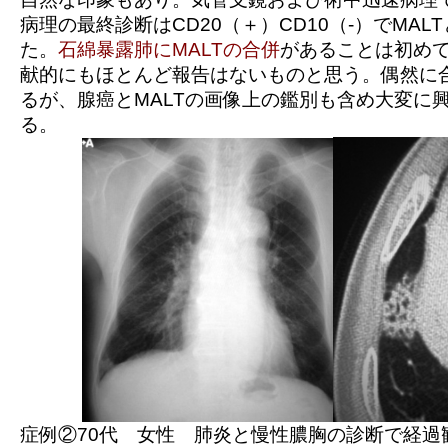
病理の最終診断はCD20（＋）CD10（-）でMAL
た。
石綿暴露肺にMALTの合併
があることは初め
献的にもほとんど報告はないものと思う。偶然に
るが、腺癌とMALTの画像上の鑑別も含め大変に
る。
症例②70代 女性 肺炎と慢性膿胸の診断で経過