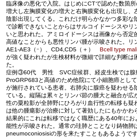
臨床像の悪化で入院。はじめにCTで認めた数箇
増大し左胸膜変化の増大と右胸膜変化も出現し、
陰影出現してくる。これだけ明らかなかつ多彩な
で診断できないことからはサルコイドーシスやリ
いと思われた。アミロイドーシスは画像から否定的。S
高値なことからも悪性リンパ腫が示唆された。リ
AE1-AE3（ｰ）、CD4,CD5（＋）
Bcell type ma
が強く疑われたが生検材料が微細で詳細な判断は
た。
症例③60代 男性 SVC症候群、経皮生検では
ProGRP683と高値のため他院にて小細胞癌とし
が施行されている患者。右肺尖に腺癌を疑わせる
ている。縦隔は累々とリンパ節の腫大と融合が広
性の粟粒影が全肺野にひろがり血行性の転移も疑
は他の腫瘍影が治療に対して著効したにもかかわ
結果的にこれは転移ではなく職歴にある40年にお
能性が示唆された。通常の珪肺とことなり鋳物肺はmix
pneumoconiosisiの形を来たすこともあるよう