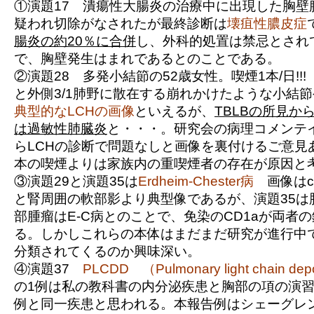
①演題17 潰瘍性大腸炎の治療中に出現した胸壁
疑われ切除がなされたが最終診断は
壊疽性膿皮症
腸炎の約20％に合併
し、外科的処置は禁忌とされ
で、胸壁発生はまれであるとのことである。
②演題28 多発小結節の52歳女性。喫煙1本/日!!
と外側3/1肺野に散在する崩れかけたような小結
典型的なLCHの画像
といえるが、
TBLBの所見か
は過敏性肺臓炎
と・・・。研究会の病理コメンテ
らLCHの診断で問題なしと画像を裏付けるご意見
本の喫煙よりは家族内の重喫煙者の存在が原因と
③演題29と演題35は
Erdheim-Chester病
画像はcoat
と腎周囲の軟部影より典型像であるが、演題35は
部腫瘤はE-C病とのことで、免染のCD1aが両者
る。しかしこれらの本体はまだまだ研究が進行中
分類されてくるのか興味深い。
④演題37
PLCDD （Pulmonary light chain depo
の1例は私の教科書の内分泌疾患と胸部の項の演
例と同一疾患と思われる。本報告例はシェーグレ