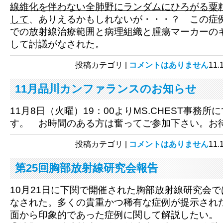
線維化を伴わない全肺野にランダムにひろがる粟
して
、ありえるかもしれないが・・・？ この症
での放射線治療範囲と病理組織と腫瘍マーカーの
して討議がなされた。
投稿カテゴリ |
コメントはありません
11
11月品川カンファランスのお知らせ
11月8日（火曜）19：00よりMS.CHEST事務
す。 お時間のある方は奮ってご参加下さい。お
投稿カテゴリ |
コメントはありません
11
第25回胸部放射線研究会報告
10月21日に下関で開催された胸部放射線研究会で
なされた。多くの貴重かつ稀有な症例が提示され
面から印象的であった症例に関して解説したい。