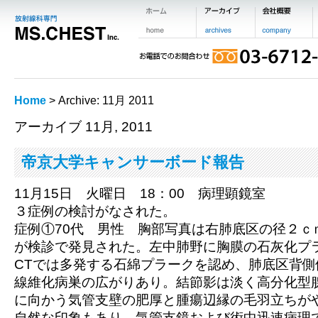
Home
> Archive: 11月 2011
アーカイブ 11月, 2011
帝京大学キャンサーボード報告
11月15日 火曜日 18：00 病理顕鏡室
３症例の検討がなされた。
症例①70代 男性 胸部写真は右肺底区の径２ｃ
が検診で発見された。左中肺野に胸膜の石灰化プ
CTでは多発する石綿プラークを認め、肺底区背
線維化病巣の広がりあり。結節影は淡く高分化型
に向かう気管支壁の肥厚と腫瘍辺縁の毛羽立ちが
自然な印象もあり。気管支鏡および術中迅速病理