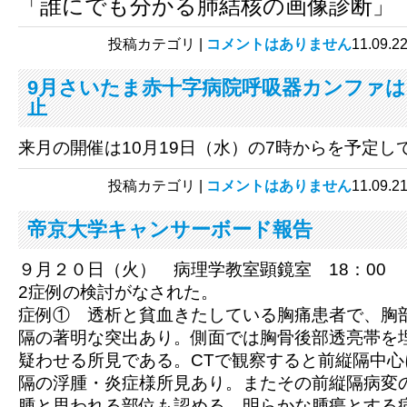
「誰にでも分かる肺結核の画像診断」
投稿カテゴリ |
コメントはありません
11.0
9月さいたま赤十字病院呼吸器カンファ
止
来月の開催は10月19日（水）の7時からを予定し
投稿カテゴリ |
コメントはありません
11.0
帝京大学キャンサーボード報告
９月２０日（火） 病理学教室顕鏡室 18：00
2症例の検討がなされた。
症例① 透析と貧血きたしている胸痛患者で、胸
隔の著明な突出あり。側面では胸骨後部透亮帯を
疑わせる所見である。CTで観察すると前縦隔中
隔の浮腫・炎症様所見あり。またその前縦隔病変
腫と思われる部位も認める。明らかな腫瘍とする