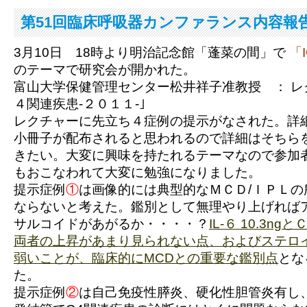
第51回臨床呼吸器カンファランス内容報
3月10日 18時より明治記念館「蓬菜の間」で
「
のテーマで研究会が開かれた。
富山大学保健管理センター松井祥子准教授 ：
レ
４関連疾患-２０１１‐｣
レクチャーに先立ち４症例の提示がなされた。詳
小冊子が配布されると思われるので詳細はそちら
きたい。大変に興味を持たれるテーマなので参加
もおこなわれて大変に勉強になりました。
提示症例
①
は画像的には典型的なＭＣＤ/ＩＰＬの
ならないと考えた。鑑別として無理やり上げれば
サルコイドがあがるか・・・・？
IL-６ 10.3ng
両者の上昇があまり見られない点、およびステロ
弱いことが、
臨床的にMCDとの重要な鑑別点
とな
た。
提示症例
②
は自己免疫性膵炎、硬化性胆管炎有し