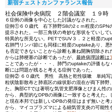
新宿チェストカンファランス報告
社会保険中央病院 ２階会議室 １９時
６症例の画像を中心とした討議がなされた。
症例①
６０歳代 右下肺野S8の2ｃｍ程度のSPN
提示された。一部三角状の奇妙な形状をていして
特異的な所見ない。PETでSUV３．２と軽度のupt
右肺門リンパ節にも同様に軽度のuptakeあり、
も否定できないことから診断も兼ね開胸切除され
からは肺梗塞の診断であったが、
最終病理診断は
ことであったが・・・、肺門のuptakeの評価も
断には問題が残ると考える症例であった。
症例②
６０歳代 男性 高熱と乾性咳嗽 単純写
粒状陰影散布と肺底区の線状影の混在が両下肺野
た。胸部CTでは著明な気管支肥厚像とびまん性
から、典型的なDPBの画像に一致すると考えた。
と現在本邦では新しいDPBの発症はまず無いと考
から、マイコプラズマによる細気管支炎の可能性