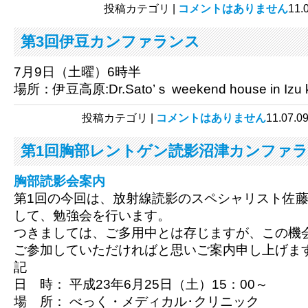
投稿カテゴリ |
コメントはありません
11
第3回伊豆カンファランス
7月9日（土曜）6時半
場所：伊豆高原:Dr.Sato’ｓ weekend house in Izu 
投稿カテゴリ |
コメントはありません
11.0
第1回胸部レントゲン読影沼津カンファ
胸部読影会案内
第1回の今回は、放射線読影のスペシャリスト佐
して、勉強会を行います。
つきましては、ご多用中とは存じますが、この機
ご参加していただければと思いご案内申し上げま
記
日 時：
平成
23
年
6
月
25
日（土）
15
：
00
～
場 所：
べっく・メディカル･クリニック