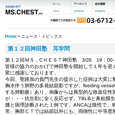
Home
> ニュース・トピックス
第１２回神田塾 耳学問
第１２回ＭＳ．CＨＥＳＴ神田塾 3/26 19：00
皆様の協力のおかげで神田塾を開始して１年を迎
変に感謝しております。
今回、聖路加の負門先生の提示した症例は大変に
胸水伴う肺野の多発結節影ですが、feeding vessel
する肺動脈）あり、画像からは典型的な敗血症性
が・・・抗生剤に全く反応せず。TBLBと鼻粘膜生検
腫と病理診断された１例です。ANCAは陰性で、
常、胸部ＣＴでは結節以外にも、両側性に中等度