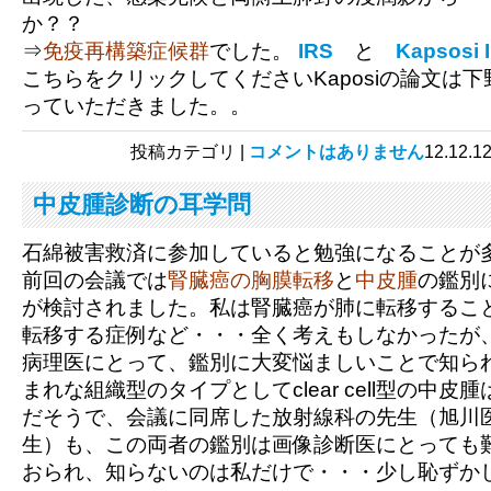
か？？
⇒
免疫再構築症候群
でした。
IRS
と
Kapsosi 
こちらをクリックしてくださいKaposiの論文は
っていただきました。。
投稿カテゴリ |
コメントはありません
12.1
中皮腫診断の耳学問
石綿被害救済に参加していると勉強になることが
前回の会議では
腎臓癌の胸膜転移
と
中皮腫
の鑑別
が検討されました。私は腎臓癌が肺に転移するこ
転移する症例など・・・全く考えもしなかったが
病理医にとって、鑑別に大変悩ましいことで知ら
まれな組織型のタイプとしてclear cell型の中
だそうで、会議に同席した放射線科の先生（旭川
生）も、この両者の鑑別は画像診断医にとっても
おられ、知らないのは私だけで・・・少し恥ずか