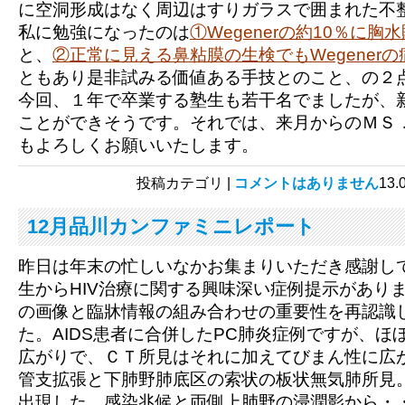
に空洞形成はなく周辺はすりガラスで囲まれた不
私に勉強になったのは
①Wegenerの約10％に胸
と、
②
正常に見える鼻粘膜の生検でもWegener
ともあり是非試みる価値ある手技とのこと、の２
今回、１年で卒業する塾生も若干名でましたが、
ことができそうです。それでは、来月からのＭＳ
もよろしくお願いいたします。
投稿カテゴリ |
コメントはありません
13
12月品川カンファミニレポート
昨日は年末の忙しいなかお集まりいただき感謝し
生からHIV治療に関する興味深い症例提示があり
の画像と臨牀情報の組み合わせの重要性を再認識
た。AIDS患者に合併したPC肺炎症例ですが、ほ
広がりで、ＣＴ所見はそれに加えてびまん性に広
管支拡張と下肺野肺底区の索状の板状無気肺所見。
出現した、感染兆候と両側上肺野の浸潤影から・