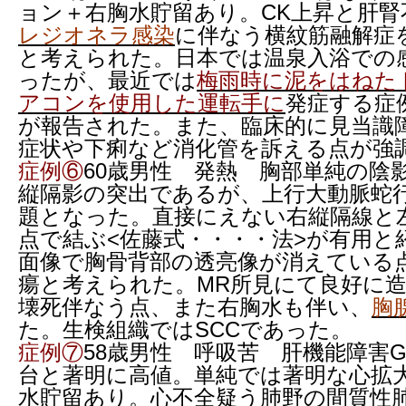
ョン＋右胸水貯留あり。CK上昇と肝腎
レジオネラ感染
に伴なう横紋筋融解症
と考えられた。日本では温泉入浴での
ったが、最近では
梅雨時に泥をはねた
アコンを使用した運転手に
発症する症
が報告された。また、臨床的に見当識
症状や下痢など消化管を訴える点が強
症例⑥
60歳男性 発熱 胸部単純の陰
縦隔影の突出であるが、上行大動脈蛇
題となった。直接にえない右縦隔線と
点で結ぶ<佐藤式・・・・法>が有用と
面像で胸骨背部の透亮像が消えている
瘍と考えられた。MR所見にて良好に
壊死伴なう点、また右胸水も伴い、
胸
た。生検組織ではSCCであった。
症例⑦
58歳男性 呼吸苦 肝機能障害GO
台と著明に高値。単純では著明な心拡
水貯留あり。心不全疑う肺野の間質性