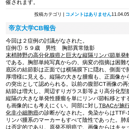
催されます。
投稿カテゴリ |
コメントはありません
11.0
帝京大学CB報告
今回は２症例の討議がなされた。
症例①
５９歳 男性 胸部異常陰影
末梢肺野の高分化腺癌と巨大な縦隔リンパ節単発
である。胸部単純写真からの、病変の指摘は困難
底区の結節影は正面では横隔膜下に隠れ、側面で
厚増様に見える。縦隔の大きな腫瘤も、正面像か
の突出として認められる。以前の腹部CT画像の
結節は増大し、周辺すりガラス影等より高分化型
縦隔の大きな単発性腫瘤を単にリンパ節転移とす
も画像的にも考えにくい。同部に対し
TBACが施行
化非小細胞癌
の診断がなされた。免染からはTTF-1(-),
リンパ腫系のマーカーもすべて陰性であった。肺
は否定的であり、原発不明癌で、画像からは
キャ