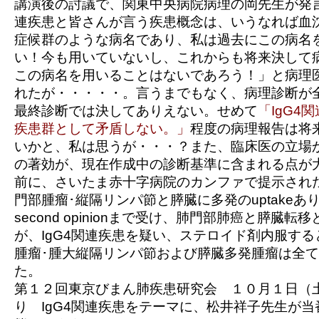
講演後の討議で、関東中央病院病理の岡先生が発言
連疾患と皆さんが言う疾患概念は、いうなれば血
症候群のような病名であり、私は過去にこの病名
い！今も用いていないし、これからも将来決して
この病名を用いることはないであろう！」と病理
れたが・・・・・。言うまでもなく、病理診断が
最終診断では決してありえない。せめて
「IgG4
疾患群として矛盾しない。」
程度の病理報告は将
いかと、私は思うが・・・？また、臨床医の立場
の著効が、現在作成中の診断基準に含まれる点が
前に、さいたま赤十字病院のカンファで提示された
門部腫瘤･縦隔リンパ節と膵臓に多発のuptakeあ
second opinionまで受け、肺門部肺癌と膵臓
が、IgG4関連疾患を疑い、ステロイド剤内服す
腫瘤･腫大縦隔リンパ節および膵臓多発腫瘤は全
た。
第１２回東京びまん肺疾患研究会 １０月１日（
り
IgG4関連疾患
をテーマに、松井祥子先生が当