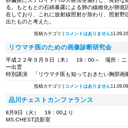
肺臓炎にステロイドパルス療法を施行し、良好な
る。もともとの石綿暴露による肺の線維化が肺底
在しており、これに放射線照射が加わり、照射野
出たものと考えた。
投稿カテゴリ |
コメントはありません
11.0
リウマチ医のための画像診断研究会
平成２２年９月９日（木） 19：00～ 場所：
ー出雲
特別講演 「リウマチ医も知っておきたい胸部画
投稿カテゴリ |
コメントはありません
11.0
品川チェストカンファランス
8月9日（火） 19：00より
MS.CHEST読影室