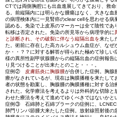
CTでは両側胸腔にも出血進展してきており、救
る。前縦隔内には明らかな腫瘍はなく、大きな血
の病理検体内に一見腎癌のclear cellを思わせ
認める。免染で上皮系のマーカーは全て陰性であ
転移は否定された。免染の所見等から病理学的に
と診断され、その破裂に伴なう縦隔出血を
来たし
た。術前に存在した高カルシュウム血症が、なぜ
か・・？？に対する解答が得られた極めて珍しい
様の異所性副甲状腺腫からの縦隔出血の症例報告
り見つけることが出来たとのこと・・・。
症例②
皮膚筋炎に胸腺腫
が合併した症例。胸腺
療がなされているが、現在は胸膜播種を来たして
者の状態を勘案し、胸腺腫の胸膜播種に対する治
された。化学療法を考えるよりは外科的な切除と
わせた療法を考えて進めてゆくべきではないかと
症例③ 石綿肺と石綿プラークの症例に、LCNE
肺門リンパ節腫大来たした症例。放射線照射後の