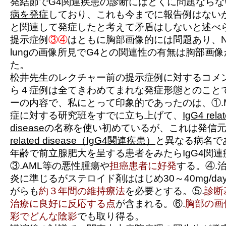
発結節でG4関連疾患の診断にはとくに問題ならな
病を発症
しており、これも今までに報告例はないが
と関連して発症したと考えて矛盾はしないと述べ
提示症例
③④
はともに胸部画像的には問題あり、NSIP
lungの画像所見でG4との関連性の有無は胸部画
た。
松井先生のレクチャー前の提示症例に対するコメ
ら４症例は全てきわめてまれな発症形態とのこと
ーの内容で、私にとって印象的であったのは、①.
症に対する研究班をすでに立ち上げて、
IgG4 rela
disease
の名称を使い初めているが、これは発信元
related disease（IgG4関連疾患）
と異なる病名で
年齢で前立腺肥大を呈する患者をみたらIgG4関連疾
③.AML等の悪性腫瘍や
担癌患者に好発
する。④.
炎に準じるがステロイド剤ははじめ30～40mg/d
がらも
約３年間の維持療法
を必要とする。⑤.
診断
治療に良好に反応する点
が含まれる。⑥.
胸部の画
彩でどんな陰影
でも
取り得る。