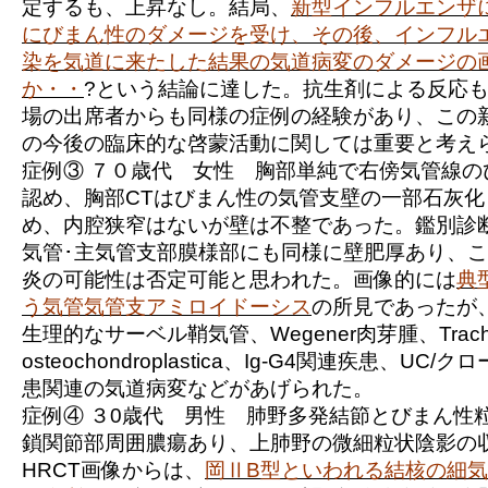
定するも、上昇なし。結局、
新型インフルエンザ
にびまん性のダメージを受け、その後、インフル
染を気道に来たした結果の気道病変のダメージの
か・・
?という結論に達した。抗生剤による反応
場の出席者からも同様の症例の経験があり、この
の今後の臨床的な啓蒙活動に関しては重要と考え
症例③
７０歳代 女性 胸部単純で右傍気管線の
認め、胸部CTはびまん性の気管支壁の一部石灰
め、内腔狭窄はないが壁は不整であった。鑑別診
気管･主気管支部膜様部にも同様に壁肥厚あり、
炎の可能性は否定可能と思われた。画像的には
典
う気管気管支アミロイドーシス
の所見であったが
生理的なサーベル鞘気管、Wegener肉芽腫、Trachiobr
osteochondroplastica、Ig-G4関連疾患、U
患関連の気道病変などがあげられた。
症例④
３0歳代 男性 肺野多発結節とびまん性
鎖関節部周囲膿瘍あり、上肺野の微細粒状陰影の
HRCT画像からは、
岡ⅡB型といわれる結核の細