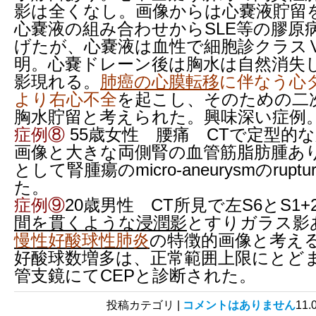
影は全くなし。画像からは心嚢液貯留
心嚢液の組み合わせからSLE等の膠原
げたが、心嚢液は血性で細胞診クラス
明。心嚢ドレーン後は胸水は自然消失
影現れる。
肺癌の心膜転移
に伴なう心
より右心不全
を起こし、そのための二
胸水貯留と考えられた。興味深い症例
症例⑧
55歳女性 腰痛 CTで定型的
画像と大きな両側腎の血管筋脂肪腫あ
として腎腫瘍のmicro-aneurysmのrup
た。
症例⑨
20歳男性 CT所見で左S6とS1
間を貫くような浸潤影
とすりガラス影
慢性好酸球性肺炎
の特徴的画像と考え
好酸球数増多は、正常範囲上限にとど
管支鏡にてCEPと診断された。
投稿カテゴリ |
コメントはありません
11