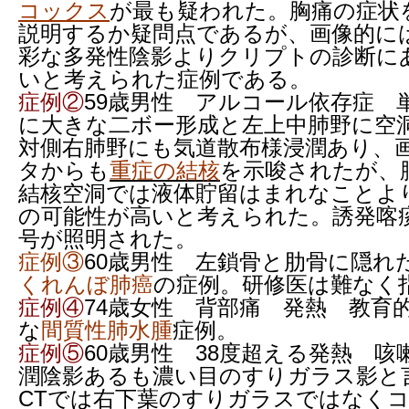
コックス
が最も疑われた。胸痛の症状
説明するか疑問点であるが、画像的に
彩な多発性陰影よりクリプトの診断に
いと考えられた症例である。
症例②
59歳男性 アルコール依存症 
に大きな二ボー形成と左上中肺野に空
対側右肺野にも気道散布様浸潤あり、
タからも
重症の結核
を示唆されたが、
結核空洞では液体貯留はまれなことよ
の可能性が高いと考えられた。誘発喀
号が照明された。
症例③
60歳男性 左鎖骨と肋骨に隠れ
くれんぼ肺癌
の症例。研修医は難なく
症例④
74歳女性 背部痛 発熱 教育
な
間質性肺水腫
症例。
症例⑤
60歳男性 38度超える発熱 咳
潤陰影あるも濃い目のすりガラス影と
CTでは右下葉のすりガラスではなく