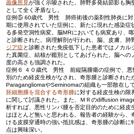
画像所見
が強く示唆された。肺野多発結節影も胸
として全く矛盾なし。
症例⑤
60歳代 男性 肺癌術後の薬剤性肺炎に
期に使用されていた症例に、新たに現れた感染症
る多発空洞性病変。脳MRにおいても病変あり、
と診断された。病理解剖が行われ、脳、皮膚、肺
ジア症
と診断された免疫低下した患者ではノカル
た真菌症、結核が鑑別としてあげられた。脳への
度の高さも強調された。
症例６
４０歳代 男性 前縦隔腫瘍の症例で、悪
別のため経皮生検がなされ、奇形腫と診断された
ParagangliomaやSeminomaの組織も一部散
胚細胞腫を混合する奇形腫
に対する経皮生検の限
に関して討議された。また、ＭＲのdiffusion im
析すれば、悪性リンパ腫を否定目的のために経皮
はほとんど無いと思われる。報告者の経験から、
ける皮膜穿通時の強い抵抗感は、奇形腫の診断に
点は興味深い。