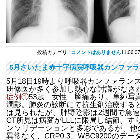
投稿カテゴリ |
コメントはありません
11.0
5月さいたま赤十字病院呼吸器カンファ
5月18日19時より呼吸器カンファラン
研修医が多く参加し熱心な討議がなさ
症例①
53歳 女性 胸痛あり。単純写
潤影。肺炎の診断にて抗生剤治療する
は見られたが、肺野陰影は2週間で急
CT所見は病変がLLLに限局し結節、す
ンソリデーションと多彩であるが、他
異常なく、CRP0.3、WBC9200のデー