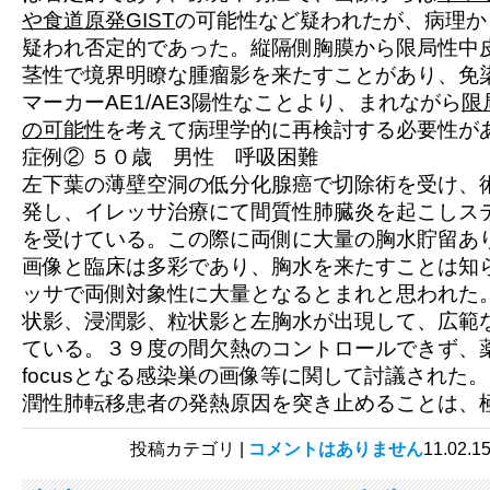
や食道原発GIST
の可能性など疑われたが、病理か
疑われ否定的であった。縦隔側胸膜から限局性中
茎性で境界明瞭な腫瘤影を来たすことがあり、免
マーカーAE1/AE3陽性なことより、まれながら
限
の可能性
を考えて病理学的に再検討する必要性が
症例②
５０歳 男性 呼吸困難
左下葉の薄壁空洞の低分化腺癌で切除術を受け、
発し、イレッサ治療にて間質性肺臓炎を起こしス
を受けている。この際に両側に大量の胸水貯留あ
画像と臨床は多彩であり、胸水を来たすことは知
ッサで両側対象性に大量となるとまれと思われた
状影、浸潤影、粒状影と左胸水が出現して、広範
ている。３９度の間欠熱のコントロールできず、
focusとなる感染巣の画像等に関して討議された
潤性肺転移患者の発熱原因を突き止めることは、
投稿カテゴリ |
コメントはありません
11.0