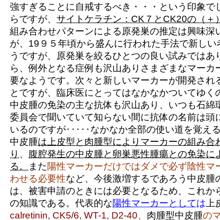
強すぎることに自戒するべき・・・という印象で
らですが、
サイトケラチン：CK７とCK20の（＋
組み合わせパターンによる原発巣の推定は興味深
が、19９５年頃から盛んに行われた手法で新しい
うですが、原発巣を絞るひとつの良い試みではあ
ら、例外となる症例も沢山ありさまざまなマーカ
要なようです。次々と新しいマーカーが開発され
とですが、臨床医にとってはなかなかついてゆく
中皮腫の免染の主な抗体
も沢山あり、いつも石綿
委員会で聞いていて知らない間に抗体の名前は頭
いるのですが･････なかなか全部の使い道を覚え
中皮腫
は上皮型と肉腫型によりマーカーの組み合
り
、
腹腔発生の中皮腫と卵巣悪性腫瘍との免染に
る。
また
陽性マーカーだけではダメで必ず陰性マ
わせる必要性
など、今後激増するであろう中皮腫
は、被害申請のときには必要となるため、これか
の知識である。代表的な
陽性マーカーとして
は
上
calretinin, CK5/6, WT-1, D2-40
、
肉腫型中皮腫
の