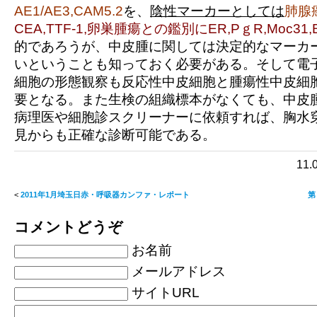
AE1/AE3,CAM5.2
を、
陰性マーカーとしては
肺腺
CEA,TTF-1,卵巣腫瘍との鑑別にER,PｇR,Moc31,B
的であろうが、中皮腫に関しては決定的なマーカ
いということも知っておく必要がある。そして電
細胞の形態観察も反応性中皮細胞と腫瘍性中皮細
要となる。また生検の組織標本がなくても、中皮
病理医や細胞診スクリーナーに依頼すれば、胸水
見からも正確な診断可能である。
11
<
2011年1月埼玉日赤・呼吸器カンファ・レポート
第
コメントどうぞ
お名前
メールアドレス
サイトURL