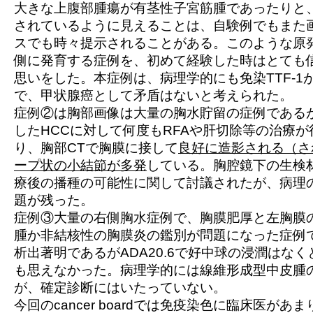
大きな上腹部腫瘍が有茎性子宮筋腫であったりと
されているように見えることは、自験例でもまた
スでも時々提示されることがある。このような原
側に発育する症例を、初めて経験した時はとても
思いをした。本症例は、病理学的にも免染TTF-1
で、甲状腺癌として矛盾はないと考えられた。
症例②
は胸部画像は大量の胸水貯留の症例である
したHCCに対して何度もRFAや肝切除等の治療
り、胸部CTで胸膜に接して
良好に造影される（さ
ープ状の小結節が多発
している。胸腔鏡下の生検材
療後の播種の可能性に関して討議されたが、病理
題が残った。
症例③
大量の右側胸水症例で、胸膜肥厚と左胸膜
腫か非結核性の胸膜炎の鑑別が問題になった症例
析出著明であるがADA20.6で好中球の浸潤はな
も思えなかった。病理学的には線維形成型中皮腫
が、確定診断にはいたっていない。
今回のcancer boardでは免疫染色に臨床医が