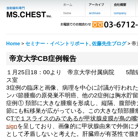
Home
>
セミナー・イベントリポート
,
佐藤先生ブログ
> 
帝京大学CB症例報告
１月25日18：00より 帝京大学付属病院 5
ス室
3症例の臨床と画像、病理を中心に討議が行われた
ンパ節腫瘤の原発巣不明癌、他の2症例は胸水貯
症例①
頚部に大きな腫瘤を形成し、縦隔、腹部傍
節にも転移巣が広がっている。この大きな頚部腫
C
Tで１スライスのみであるが甲状腺皮膜が鳥の嘴
sign
を呈しており、画像的に甲状腺由来で外側に
として矛盾しないと考えた。肝臓癌が有茎性で腹