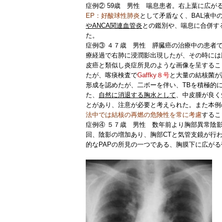
症例②
59歳 男性 喘息患者。右上葉に広が
EP：好酸球性肺炎
として矛盾なく、BAL液中
やANCA関連血管炎
との鑑別や、喘息に合併す
た。
症例③
４７歳 男性 膵臓癌の治療中の患者
療経過で右肺に浸潤影出現したが、その時には
皮癌と類似し炎症所見のような画像を呈するこ
たが、喀痰検査で
Gaffky８号
と大量の結核菌が
形成を認めたが、二ボーを伴い、TBを積極的
た、
自然に消退する胸水として
、中皮腫が良く
とがあり、注意が必要と考えられた。また本例
法中では結核の再燃の危険性を常に考慮
するこ
症例④
５７歳 男性 数年前より胸部異常陰影
回、陰影の増加あり、胸部CTと気管支鏡が行
的なPAPの所見の一つである、胸膜下に広が