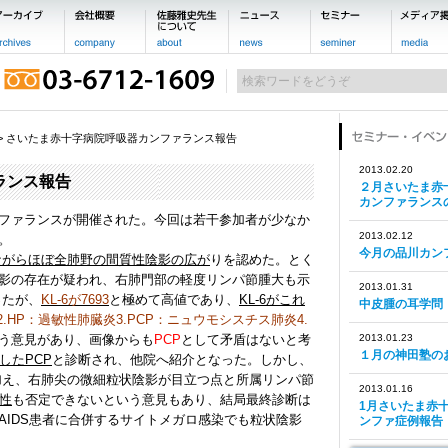
> さいたま赤十字病院呼吸器カンファランス報告
2013.02.20
ランス報告
２月さいたま赤
カンファランス
ファランスが開催された。今回は若干参加者が少なか
2013.02.12
。
今月の品川カン
ながらほぼ全肺野の間質性陰影の広が
りを認めた。とく
影の存在が疑われ、右肺門部の軽度リンパ節腫大も示
2013.01.31
ったが、
KL-6が7693
と極めて高値であり、
KL-6がこれ
中皮腫の耳学問
2.HP：過敏性肺臓炎3.PCP：ニュウモシスチス肺炎4.
う意見があり、画像からも
PCP
として矛盾はないと考
2013.01.23
１月の神田塾の
併したPCP
と診断され、他院へ紹介となった。しかし、
加え、右肺尖の微細粒状陰影が目立つ点と所属リンパ節
2013.01.16
性
も否定できないという意見もあり、結局最終診断は
1月さいたま赤
AIDS患者に合併するサイトメガロ感染でも粒状陰影
ンファ症例報告