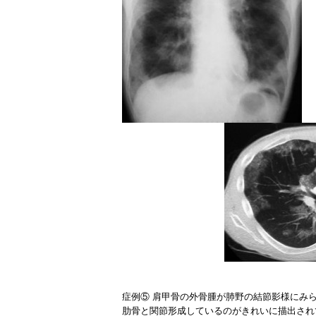
症
例⑤
肩甲骨の外骨腫が肺野の結節影様にみら
肋骨と関節形成しているのがきれいに描出され