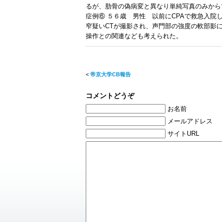
るが、肋骨の偽病変と異なり単純写真のみから
症例⑥
５６歳 男性 以前にCPAで救急入院
窄疑いCTが撮影され、声門部の強度の軟部影
操作との関連なども考えられた。
<
帝京大学CB報告
コメントどうぞ
お名前
メールアドレス
サイトURL