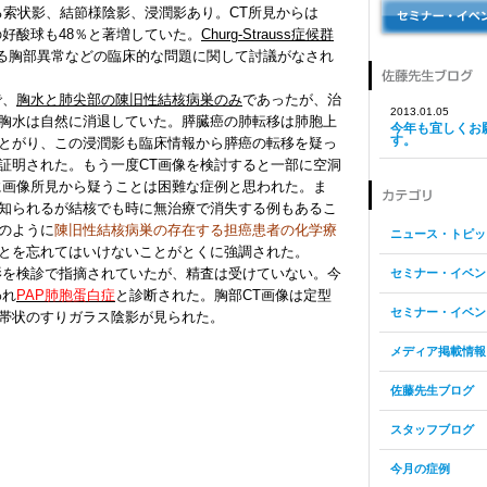
る索状影、結節様陰影、浸潤影あり。CT所見からは
の好酸球も48％と著増していた。
Churg-Strauss症候群
る胸部異常などの臨床的な問題に関して討議がなされ
で、
胸水と肺尖部の陳旧性結核病巣のみ
であったが、治
2013.01.05
胸水は自然に消退していた。膵臓癌の肺転移は肺胞上
今年も宜しくお
す。
とがり、この浸潤影も臨床情報から膵癌の転移を疑っ
証明された。もう一度CT画像を検討すると一部に空洞
に画像所見から疑うことは困難な症例と思われた。ま
知られるが結核でも時に無治療で消失する例もあるこ
のように
陳旧性結核病巣の存在する担癌患者の化学療
ニュース・トピッ
とを忘れてはいけないことがとくに強調された。
を検診で指摘されていたが、精査は受けていない。今
セミナー・イベン
われ
PAP肺胞蛋白症
と診断された。胸部CT画像は定型
セミナー・イベン
る帯状のすりガラス陰影が見られた。
メディア掲載情報
佐藤先生ブログ
スタッフブログ
今月の症例