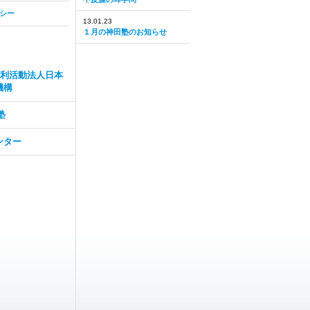
シー
13.01.23
１月の神田塾のお知らせ
営利活動法人日本
機構
塾
ンター