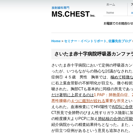
Home
>
セミナー・イベントリポート
,
佐藤先生ブログ
さいたま赤十字病院呼吸器カンファ
さいたま赤十字病院において定例の呼吸器カン
ったが、いつもながらの熱心な討議がなされた
症例①
４５歳 男性 胸単では、
極めて軽微
に右上葉血管影の不鮮明化が目立ち、微小粒状
唆された。胸部CTも基本的に同様の所見であ
だけ著明に上昇するのは
1.PAP：肺胞蛋白症、
悪性腫瘍の
４つに鑑別
が絞れる
重要な所見
とい
えられた。血液検査にてHIV陽性で
AIDSに合
CT所見で全肺野のびまん性すりガラス陰影に
の軽度腫大よりPCPに加え
肺結核の合併の可能
紹介病院からの精査結果待ちとなった。また、
が目立つ症例があるという意見も追加された。