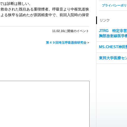
では診断は難しい。
プライバシーポリ
し救命された既往ある重喫煙者。呼吸音より中枢気道狭
による狭窄を認めたが原因精査中で、前回入院時の挿管
JTRG 特定非
11.02.16に開催のイベント
胸部放射線医学
第４９回埼玉呼吸器病研究会
>
MS.CHEST神田
東邦大学医療セ