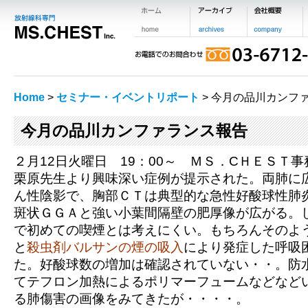
Home
>
セミナー・イベントリポート
> 今月の品川カンフ
今月の品川カンファランス報告
２月12日火曜日 19：00～ ＭＳ．CＨＥＳＴ
栗原先生より興味深い症例が提示された。両肺に
ん性陰影で、胸部ＣＴは典型的な急性好酸球性肺
斑状ＧＧＡと強い小葉間隔壁の肥厚像が広がる。
で初めての喫煙とは考えにくい。もちろんそのよ
と
殺虫剤バルサンの煙の吸入
により発症した呼吸
た。好酸球数の増加は確認されていない・・。防
てテフロン加熱によるポリマーフュームなどなど
る肺傷害の画像をみてきたが・・・・。